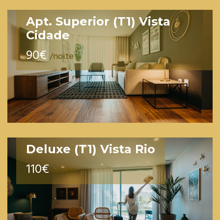
Apt. Superior (T1) Vista
Cidade
90€
/noite
Deluxe (T1) Vista Rio
110€
/noite