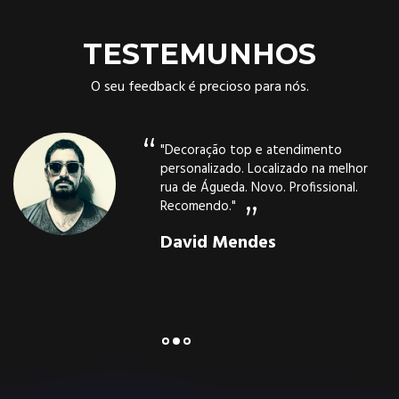
TESTEMUNHOS
O seu feedback é precioso para nós.
"Estive alojada no XPT na passada
noite de 23 para 24 de Julho, e
simplesmente adorei tudo. Limpeza,
comodidade, simpatia, excelente
decoração e muito bem localizado no
centro de Àgueda. Recomendo a
estadia."
Carla Gil