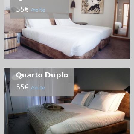
55€
/noite
Quarto Duplo
55€
/noite