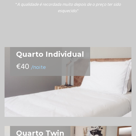
"
A qualidade é recordada muito depois de o preço ter sido
esquecido.
"
Quarto Individual
€40
/noite
Quarto Twin